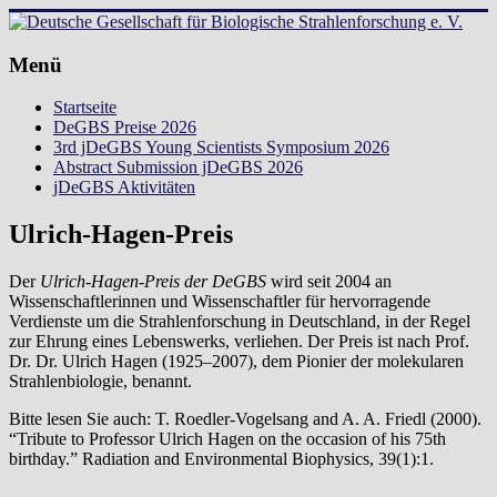
Zum
Inhalt
springen
Deutsche
Menü
Gesellschaft
Startseite
für
DeGBS Preise 2026
Biologische
3rd jDeGBS Young Scientists Symposium 2026
Strahlenforschung
Abstract Submission jDeGBS 2026
e.
jDeGBS Aktivitäten
V.
Ulrich-Hagen-Preis
Der
Ulrich-Hagen-Preis der DeGBS
wird seit 2004 an
Wissenschaftlerinnen und Wissenschaftler für hervorragende
Verdienste um die Strahlenforschung in Deutschland, in der Regel
zur Ehrung eines Lebenswerks, verliehen. Der Preis ist nach Prof.
Dr. Dr. Ulrich Hagen (1925–2007), dem Pionier der molekularen
Strahlenbiologie, benannt.
Bitte lesen Sie auch: T. Roedler-Vogelsang and A. A. Friedl (2000).
“Tribute to Professor Ulrich Hagen on the occasion of his 75th
birthday.” Radiation and Environmental Biophysics, 39(1):1.