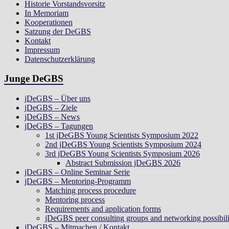
Historie Vorstandsvorsitz
In Memoriam
Kooperationen
Satzung der DeGBS
Kontakt
Impressum
Datenschutzerklärung
Junge DeGBS
jDeGBS – Über uns
jDeGBS – Ziele
jDeGBS – News
jDeGBS – Tagungen
1st jDeGBS Young Scientists Symposium 2022
2nd jDeGBS Young Scientists Symposium 2024
3rd jDeGBS Young Scientists Symposium 2026
Abstract Submission jDeGBS 2026
jDeGBS – Online Seminar Serie
jDeGBS – Mentoring-Programm
Matching process procedure
Mentoring process
Requirements and application forms
jDeGBS peer consulting groups and networking possibili
jDeGBS – Mitmachen / Kontakt