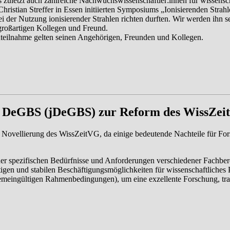
 zuletzt auch zahlreiche Nachwuchswissenschaftler:innen für wissensch
ristian Streffer in Essen initiierten Symposiums „Ionisierenden Strah
 der Nutzung ionisierender Strahlen richten durften. Wir werden ihn s
großartigen Kollegen und Freund.
teilnahme gelten seinen Angehörigen, Freunden und Kollegen.
n DeGBS (jDeGBS) zur Reform des WissZe
e Novellierung des WissZeitVG, da einige bedeutende Nachteile für Fo
g der spezifischen Bedürfnisse und Anforderungen verschiedener Fachbe
igen und stabilen Beschäftigungsmöglichkeiten für wissenschaftliches 
lgemeingültigen Rahmenbedingungen), um eine exzellente Forschung, tr