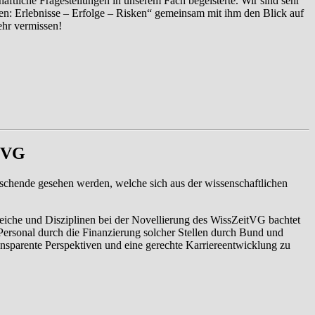
aftliche Fragestellungen in unserem Fach begeisterte. Wir sind sehr
len: Erlebnisse – Erfolge – Risken“ gemeinsam mit ihm den Blick auf
ehr vermissen!
itVG
rschende gesehen werden, welche sich aus der wissenschaftlichen
reiche und Disziplinen bei der Novellierung des WissZeitVG bachtet
Personal durch die Finanzierung solcher Stellen durch Bund und
ansparente Perspektiven und eine gerechte Karriereentwicklung zu