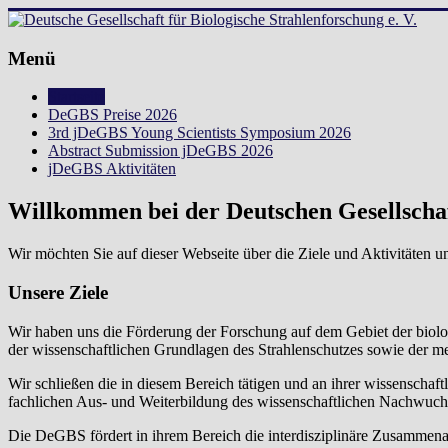
Zum
Inhalt
springen
Menü
Deutsche
Gesellschaft
Startseite
DeGBS Preise 2026
für
3rd jDeGBS Young Scientists Symposium 2026
Abstract Submission jDeGBS 2026
Biologische
jDeGBS Aktivitäten
Strahlenforschung
Willkommen bei der Deutschen Gesellschaf
e.
Wir möchten Sie auf dieser Webseite über die Ziele und Aktivitäten u
V.
Unsere Ziele
Wir haben uns die Förderung der Forschung auf dem Gebiet der biolo
der wissenschaftlichen Grundlagen des Strahlenschutzes sowie der m
Wir schließen die in diesem Bereich tätigen und an ihrer wissenschaf
fachlichen Aus- und Weiterbildung des wissenschaftlichen Nachwuch
Die DeGBS fördert in ihrem Bereich die interdisziplinäre Zusammenar