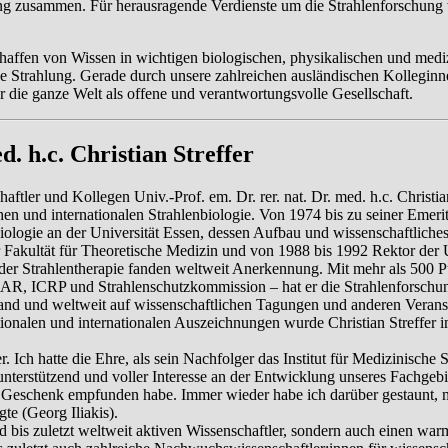
chung zusammen. Für herausragende Verdienste um die Strahlenforschu
chaffen von Wissen in wichtigen biologischen, physikalischen und med
nde Strahlung. Gerade durch unsere zahlreichen ausländischen Kollegi
 die ganze Welt als offene und verantwortungsvolle Gesellschaft.
. h.c. Christian Streffer
ler und Kollegen Univ.-Prof. em. Dr. rer. nat. Dr. med. h.c. Christian 
hen und internationalen Strahlenbiologie. Von 1974 bis zu seiner Emeri
biologie an der Universität Essen, dessen Aufbau und wissenschaftliche
Fakultät für Theoretische Medizin und von 1988 bis 1992 Rektor der 
der Strahlentherapie fanden weltweit Anerkennung. Mit mehr als 500 P
AR, ICRP und Strahlenschutzkommission – hat er die Strahlenforschu
schland und weltweit auf wissenschaftlichen Tagungen und anderen Vera
ationalen und internationalen Auszeichnungen wurde Christian Streffe
. Ich hatte die Ehre, als sein Nachfolger das Institut für Medizinische 
eit, unterstützend und voller Interesse an der Entwicklung unseres Fac
ßes Geschenk empfunden habe. Immer wieder habe ich darüber gestaunt, m
te (Georg Iliakis).
und bis zuletzt weltweit aktiven Wissenschaftler, sondern auch einen 