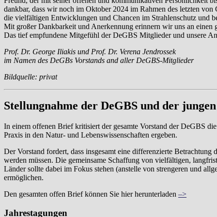
Freund, der mit seiner offenen und kommunikativen Persönlichkeit bis
dankbar, dass wir noch im Oktober 2024 im Rahmen des letzten von Ch
die vielfältigen Entwicklungen und Chancen im Strahlenschutz und bei
Mit großer Dankbarkeit und Anerkennung erinnern wir uns an einen 
Das tief empfundene Mitgefühl der DeGBS Mitglieder und unsere An
Prof. Dr. George Iliakis und Prof. Dr. Verena Jendrossek
im Namen des DeGBs Vorstands and aller DeGBS-Mitglieder
Bildquelle: privat
Stellungnahme der DeGBS und der junge
In einem offenen Brief kritisiert der gesamte Vorstand der DeGBS di
Praxis in den Natur- und Lebenswissenschaften ergeben.
Der Vorstand fordert, dass insgesamt eine differenzierte Betrachtun
werden müssen. Die gemeinsame Schaffung von vielfältigen, langfrist
Länder sollte dabei im Fokus stehen (anstelle von strengeren und al
ermöglichen.
Den gesamten offen Brief können Sie hier herunterladen
–>
Jahrestagungen