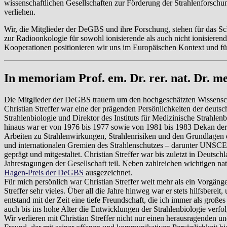
wissenschaftlichen Gesellschaften zur Förderung der Strahlenfors
verliehen.
Wir, die Mitglieder der DeGBS und ihre Forschung, stehen für das S
zur Radioonkologie für sowohl ionisierende als auch nicht ionisiere
Kooperationen positionieren wir uns im Europäischen Kontext und für
In memoriam Prof. em. Dr. rer. nat. Dr. med
Die Mitglieder der DeGBS trauern um den hochgeschätzten Wissenschaft
Christian Streffer war eine der prägenden Persönlichkeiten der deutsc
Strahlenbiologie und Direktor des Instituts für Medizinische Strahlen
hinaus war er von 1976 bis 1977 sowie von 1981 bis 1983 Dekan der 
Arbeiten zu Strahlenwirkungen, Strahlenrisiken und den Grundlagen 
und internationalen Gremien des Strahlenschutzes – darunter UNSCE
geprägt und mitgestaltet. Christian Streffer war bis zuletzt in Deut
Jahrestagungen der Gesellschaft teil. Neben zahlreichen wichtigen n
Hagen-Preis der DeGBS
ausgezeichnet.
Für mich persönlich war Christian Streffer weit mehr als ein Vorgänger
Streffer sehr vieles. Über all die Jahre hinweg war er stets hilfsber
entstand mit der Zeit eine tiefe Freundschaft, die ich immer als gro
auch bis ins hohe Alter die Entwicklungen der Strahlenbiologie verfolg
Wir verlieren mit Christian Streffer nicht nur einen herausragenden 