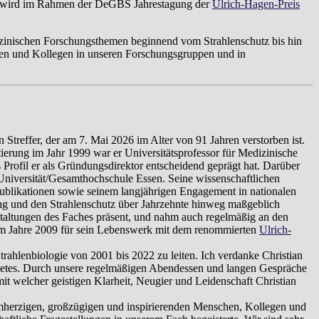
ng wird im Rahmen der DeGBS Jahrestagung der
Ulrich-Hagen-Preis
izinischen Forschungsthemen beginnend vom Strahlenschutz bis hin
nnen und Kollegen in unseren Forschungsgruppen und in
Streffer, der am 7. Mai 2026 im Alter von 91 Jahren verstorben ist.
tierung im Jahr 1999 war er Universitätsprofessor für Medizinische
s Profil er als Gründungsdirektor entscheidend geprägt hat. Darüber
Universität/Gesamthochschule Essen. Seine wissenschaftlichen
ublikationen sowie seinem langjährigen Engagement in nationalen
ng und den Strahlenschutz über Jahrzehnte hinweg maßgeblich
nstaltungen des Faches präsent, und nahm auch regelmäßig an den
r im Jahre 2009 für sein Lebenswerk mit dem renommierten
Ulrich-
Strahlenbiologie von 2001 bis 2022 zu leiten. Ich verdanke Christian
hgebietes. Durch unsere regelmäßigen Abendessen und langen Gespräche
it welcher geistigen Klarheit, Neugier und Leidenschaft Christian
warmherzigen, großzügigen und inspirierenden Menschen, Kollegen und