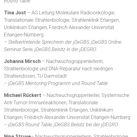
Round Table
Tina Jost
– AG Leitung Molekulare Radioonkologie,
Translationale Strahlenbiologie, Strahlenklinik Erlangen,
Uniklinikum Erlangen, Friedrich-Alexander-Universität
Erlangen-Nürnberg
– Stellvertretende Sprecherin der
jDeGBS
;
jDeGBS
Online
Seminar Serie;
jDeGBS
Beisitz in der
jDEGRO
Johanna Mirsch
– Nachwuchsgruppenleiterin,
Strahlenbiologie und DNA-Reparatur nach niedrigen
Strahlendosen, TU Darmstadt
–
jDeGBS
Mentoring-Programm und Round Table
Michael Rückert
– Nachwuchsgruppenleiter, Systemische
Anti-Tumor-Immunreaktionen, Translationale
Strahlenbiologie, Strahlenklinik Erlangen, Uniklinikum
Erlangen, Friedrich-Alexander-Universität Erlangen-Nürnberg
–
jDeGBS
Round Table,
jDeGBS
Beisitz bei der
jDEGRO
Nina Struve
– Nachwuchsgruppenleiterin, Strahlenbiologie