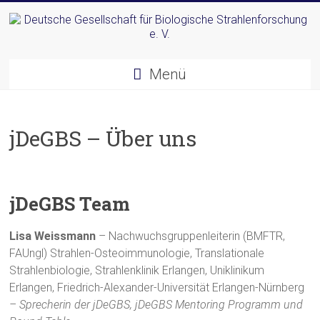
Zum
Inhalt
springen
Deutsche
Menü
Gesellschaft
für
jDeGBS – Über uns
Biologische
Strahlenforschung
e.
jDeGBS Team
V.
Lisa Weissmann
– Nachwuchsgruppenleiterin (BMFTR,
FAUngl) Strahlen-Osteoimmunologie, Translationale
Strahlenbiologie, Strahlenklinik Erlangen, Uniklinikum
Erlangen, Friedrich-Alexander-Universität Erlangen-Nürnberg
– Sprecherin der
jDeGBS
,
jDeGBS
Mentoring Programm und