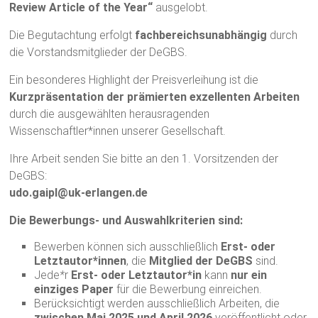
Review Article of the Year“
ausgelobt.
Die Begutachtung erfolgt
fachbereichsunabhängig
durch
die Vorstandsmitglieder der DeGBS.
Ein besonderes Highlight der Preisverleihung ist die
Kurzpräsentation der prämierten exzellenten Arbeiten
durch die ausgewählten herausragenden
Wissenschaftler*innen unserer Gesellschaft.
Ihre Arbeit senden Sie bitte an den 1. Vorsitzenden der
DeGBS:
udo.gaipl@uk-erlangen.de
Die Bewerbungs- und Auswahlkriterien sind:
Bewerben können sich ausschließlich
Erst- oder
Letztautor*innen
, die
Mitglied der DeGBS
sind.
Jede
*
r
Erst- oder Letztautor*in
kann
nur ein
einziges Paper
für die Bewerbung einreichen.
Berücksichtigt werden ausschließlich Arbeiten, die
zwischen Mai 2025 und April 2026
veröffentlicht oder