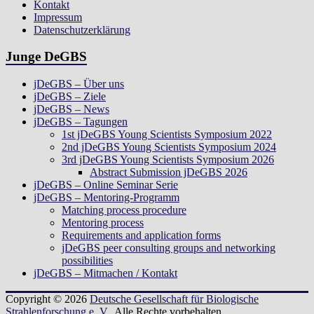
Kontakt
Impressum
Datenschutzerklärung
Junge DeGBS
jDeGBS – Über uns
jDeGBS – Ziele
jDeGBS – News
jDeGBS – Tagungen
1st jDeGBS Young Scientists Symposium 2022
2nd jDeGBS Young Scientists Symposium 2024
3rd jDeGBS Young Scientists Symposium 2026
Abstract Submission jDeGBS 2026
jDeGBS – Online Seminar Serie
jDeGBS – Mentoring-Programm
Matching process procedure
Mentoring process
Requirements and application forms
jDeGBS peer consulting groups and networking
possibilities
jDeGBS – Mitmachen / Kontakt
Copyright © 2026
Deutsche Gesellschaft für Biologische
Strahlenforschung e. V.
. Alle Rechte vorbehalten.