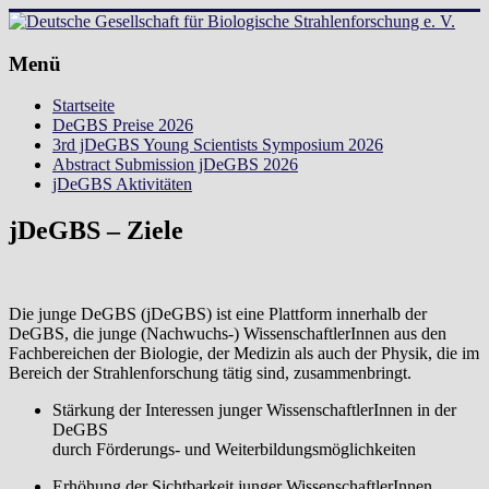
Zum
Inhalt
springen
Deutsche
Menü
Gesellschaft
Startseite
für
DeGBS Preise 2026
Biologische
3rd jDeGBS Young Scientists Symposium 2026
Strahlenforschung
Abstract Submission jDeGBS 2026
e.
jDeGBS Aktivitäten
V.
jDeGBS – Ziele
Die junge DeGBS (jDeGBS) ist eine Plattform innerhalb der
DeGBS, die junge (Nachwuchs-) WissenschaftlerInnen aus den
Fachbereichen der Biologie, der Medizin als auch der Physik, die im
Bereich der Strahlenforschung tätig sind, zusammenbringt.
Stärkung der Interessen junger WissenschaftlerInnen in der
DeGBS
durch Förderungs- und Weiterbildungsmöglichkeiten
Erhöhung der Sichtbarkeit junger WissenschaftlerInnen