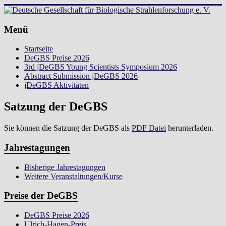
Zum
Inhalt
springen
Deutsche
Menü
Gesellschaft
Startseite
für
DeGBS Preise 2026
Biologische
3rd jDeGBS Young Scientists Symposium 2026
Strahlenforschung
Abstract Submission jDeGBS 2026
e.
jDeGBS Aktivitäten
V.
Satzung der DeGBS
Sie können die Satzung der DeGBS als
PDF Datei
herunterladen.
Jahrestagungen
Bisherige Jahrestagungen
Weitere Veranstaltungen/Kurse
Preise der DeGBS
DeGBS Preise 2026
Ulrich-Hagen-Preis